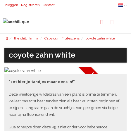
Inloggen
Registreren
Contact
the chilli family
Capsicum Frutescens
coyote zahn white
coyote zahn white
UITVERKOCHT
"zet hier je tandjes maar eens in!"
Deze weelderige wildebras van een plant is prima te temmen.
Ze laat pas echt haar tanden zien als haar vruchten beginnen af
te rijpen. Langzaam gaan de vruchtjes van geelgroen via beige
naar bijna fluoriserend wit.
Qua scherpte doen deze K9's niet onder voor habaneroos.