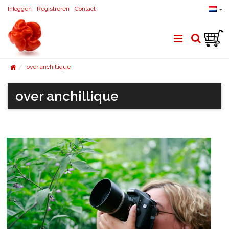
Inloggen
Registreren
Contact
over anchillique
over anchillique