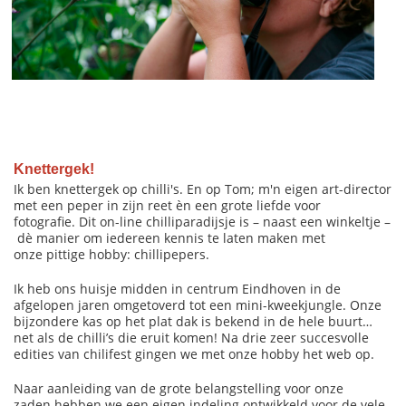
Knettergek!
Ik ben knettergek op chilli's. En op Tom; m'n eigen art-director
met een peper in zijn reet èn een grote liefde voor
fotografie. Dit on-line chilliparadijsje is – naast een winkeltje –
dè manier om iedereen kennis te laten maken met
onze pittige hobby: chillipepers.
Ik heb ons huisje midden in centrum Eindhoven in de
afgelopen jaren omgetoverd tot een mini-kweekjungle. Onze
bijzondere kas op het plat dak is bekend in de hele buurt…
net als de chilli’s die eruit komen! Na drie zeer succesvolle
edities van chilifest gingen we met onze hobby het web op.
Naar aanleiding van de grote belangstelling voor onze
zaden hebben we een eigen indeling ontwikkeld voor de vele