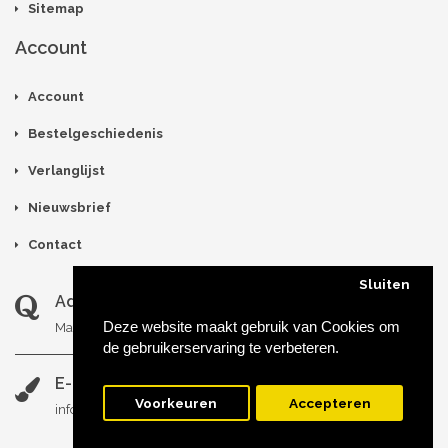
Sitemap
Account
Account
Bestelgeschiedenis
Verlanglijst
Nieuwsbrief
Contact
Sluiten
Adres
Deze website maakt gebruik van Cookies om
Maria van Bourgondiëlaan 37, 5616EB Eindhoven
de gebruikerservaring te verbeteren.
E-mail
Voorkeuren
Accepteren
info@anchillique.nl