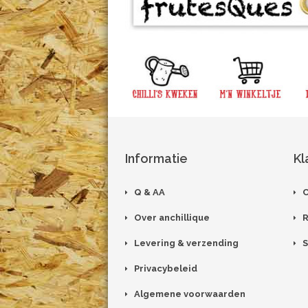
Informatie
Kl
Q & AA
C
Over anchillique
R
Levering & verzending
S
Privacybeleid
Algemene voorwaarden