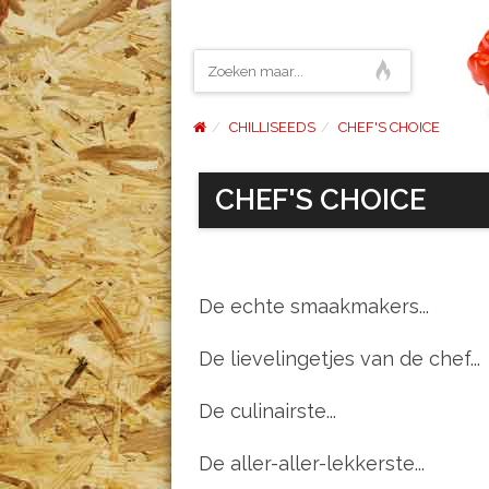
CHILLISEEDS
CHEF'S CHOICE
CHEF'S CHOICE
De echte smaakmakers...
De lievelingetjes van de chef...
De culinairste...
De aller-aller-lekkerste...