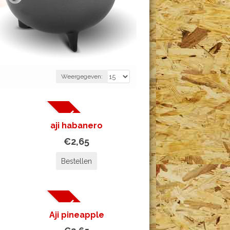
Weergegeven:
UITVERKOCHT
aji habanero
€2,65
Bestellen
UITVERKOCHT
Aji pineapple